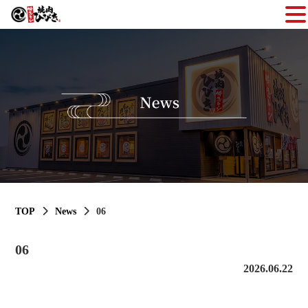
TOP
News
06
06
2026.06.22