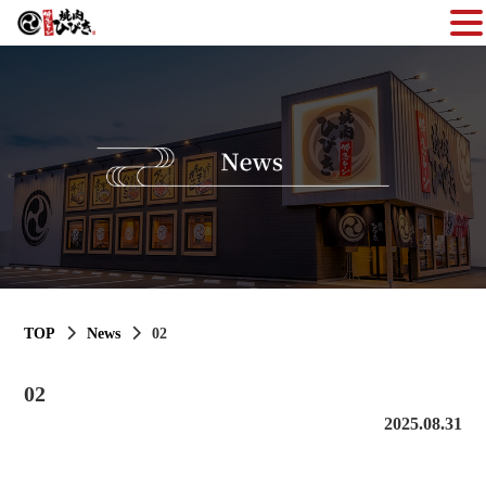
TOP
News
02
02
2025.08.31